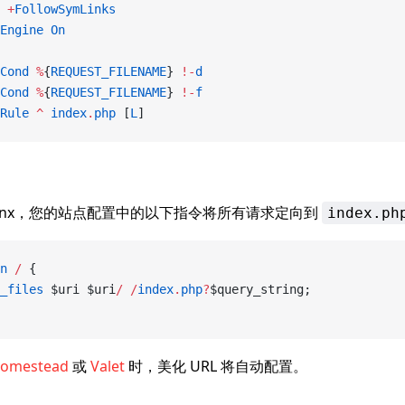
 +
FollowSymLinks
Engine
 On
Cond
 %
{
REQUEST_FILENAME
} 
!-
d
Cond
 %
{
REQUEST_FILENAME
} 
!-
f
Rule
 ^
 index
.
php
 [
L
]
ginx，您的站点配置中的以下指令将所有请求定向到
index.ph
n
 /
 {
_files
 $uri $uri
/
 /
index
.
php
?
$query_string;
omestead
或
Valet
时，美化 URL 将自动配置。