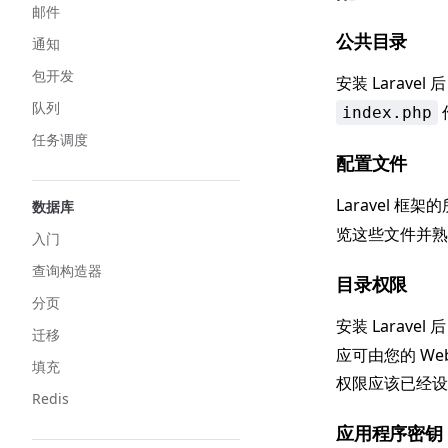
邮件
公共目录
通知
包开发
安装 Larave
队列
index.php
任务调度
配置文件
Laravel 
数据库
览这些文件并熟
入门
查询构造器
目录权限
分页
安装 Larav
迁移
应可由您的 We
填充
权限应该已经设
Redis
应用程序密钥