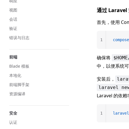
响应
通过 Larave
视图
会话
首先，使用 Comp
验证
错误与日志
1
compose
前端
确保将
$HOME
中，以便系统
Blade 模板
本地化
安装后，
lara
前端脚手架
laravel ne
资源编译
Laravel 的
安全
1
laravel
认证