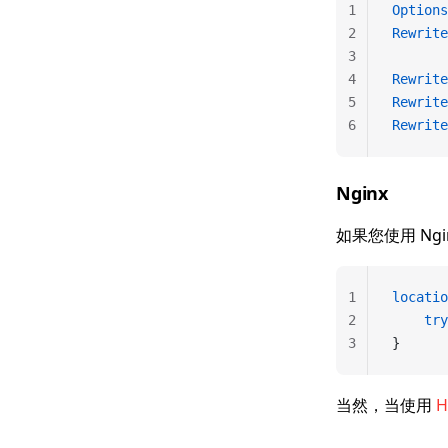
1
Options
2
Rewrite
3
4
Rewrite
5
Rewrite
6
Rewrite
Nginx
如果您使用 N
1
locatio
2
    try
3
}
当然，当使用
H